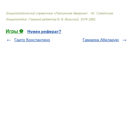
Энциклопедический справочник «Латинская Америка». - М.: Советская
Энциклопедия
.
Главный редактор В. В. Вольский
.
1979-1982
.
Игры ⚽
Нужен реферат?
Гаито Константино
Гамарра Абелардо