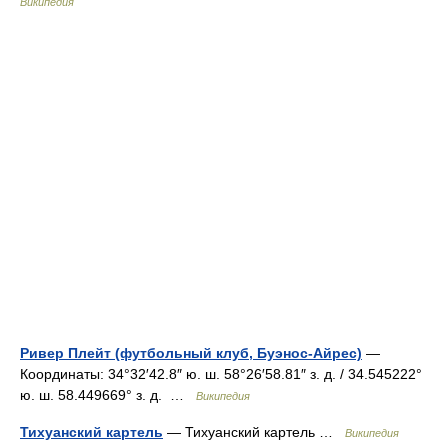
Википедия
Ривер Плейт (футбольный клуб, Буэнос-Айрес)
—
Координаты: 34°32′42.8″ ю. ш. 58°26′58.81″ з. д. / 34.545222°
ю. ш. 58.449669° з. д. …
Википедия
Тихуанский картель
— Тихуанский картель …
Википедия