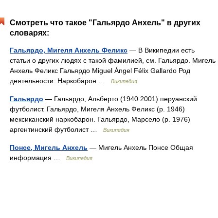
Смотреть что такое "Гальярдо Анхель" в других
словарях:
Гальярдо, Мигеля Анхель Феликс
— В Википедии есть
статьи о других людях с такой фамилией, см. Гальярдо. Мигель
Анхель Феликс Гальярдо Miguel Ángel Félix Gallardo Род
деятельности: Наркобарон …
Википедия
Гальярдо
— Гальярдо, Альберто (1940 2001) перуанский
футболист. Гальярдо, Мигеля Анхель Феликс (р. 1946)
мексиканский наркобарон. Гальярдо, Марсело (р. 1976)
аргентинский футболист …
Википедия
Понсе, Мигель Анхель
— Мигель Анхель Понсе Общая
информация …
Википедия