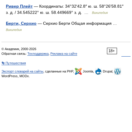
Ривер Плейт
— Координаты: 34°32′42.8″ ю. ш. 58°26′58.81″
з. д. / 34.545222° ю. ш. 58.449669° з. д. …
Википедия
Берти, Серхио
— Серхио Берти Общая информация …
Википедия
© Академик, 2000-2026
18+
Обратная связь:
Техподдержка
,
Реклама на сайте
👣 Путешествия
Экспорт словарей на сайты
, сделанные на PHP,
Joomla,
Drupal,
WordPress, MODx.