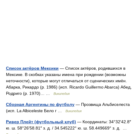
Список актёров Мексики
— Список актёров, родившихся в
Мексике. В скобках указаны имена при рождении (возможны
неточности), которые могут отличаться от сценических имён.
Абарка, Рикардо (р. 1986) (исп. Ricardo Guillermo Abarca) Абед,
Родриго (р. 1970)… …
Википедия
Сборная Аргентины по футболу
— Прозвища Альбиселеста
(исп. La Albiceleste Бело г …
Википедия
Ривер Плейт (футбольный клуб)
— Координаты: 34°32′42.8″
ю. ш. 58°26′58.81″ з. д. / 34.545222° ю. ш. 58.449669° з. д. …